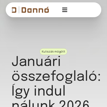
Kuliszák mögött
Januári
összefoglaló:
Így indul
nálunk 2026