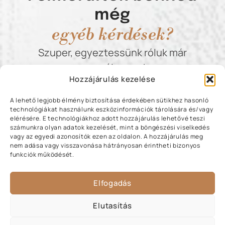
még
egyéb kérdések?
Szuper, egyeztessünk róluk már
személyesen!
Hozzájárulás kezelése
A lehető legjobb élmény biztosítása érdekében sütikhez hasonló
technológiákat használunk eszközinformációk tárolására és/vagy
Rendben, beszéljünk!:)
elérésére. E technológiákhoz adott hozzájárulás lehetővé teszi
számunkra olyan adatok kezelését, mint a böngészési viselkedés
vagy az egyedi azonosítók ezen az oldalon. A hozzájárulás meg
nem adása vagy visszavonása hátrányosan érintheti bizonyos
funkciók működését.
Elfogadás
Bútorgyártás
Bemutatkozás
Dannó
Elutasítás
Látványtervezés,
Referenciák