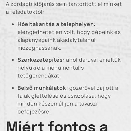
A zordabb időjárás sem tántorított el minket
a feladatoktól:
Hóeltakarítás a telephelyen:
elengedhetetlen volt, hogy gépeink és
alapanyagaink akadálytalanul
mozoghassanak.
Szerkezetépítés:
ahol daruval emeltük
helyükre a monumentális
tetőgerendákat.
Belső munkálatok:
gőzerővel zajlott a
falak glettelése és csiszolása, hogy
minden készen álljon a tavaszi
befejezésre.
Miért fontos a