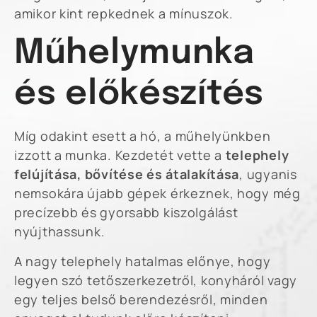
amikor kint repkednek a mínuszok.
Műhelymunka
és előkészítés
Míg odakint esett a hó, a műhelyünkben
izzott a munka. Kezdetét vette a
telephely
felújítása, bővítése és átalakítása
, ugyanis
nemsokára újabb gépek érkeznek, hogy még
precízebb és gyorsabb kiszolgálást
nyújthassunk.
A nagy telephely hatalmas előnye, hogy
legyen szó tetőszerkezetről, konyháról vagy
egy teljes belső berendezésről, minden