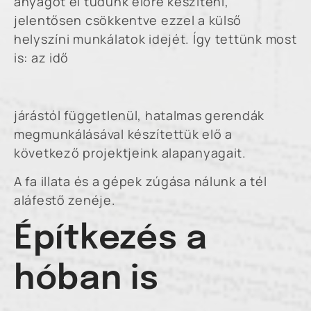
anyagot el tudunk előre készíteni,
jelentősen csökkentve ezzel a külső
helyszíni munkálatok idejét. Így tettünk most
is: az idő
járástól függetlenül, hatalmas gerendák
megmunkálásával készítettük elő a
következő projektjeink alapanyagait.
A fa illata és a gépek zúgása nálunk a tél
aláfestő zenéje.
Építkezés a
hóban is