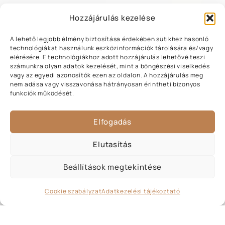
Hozzájárulás kezelése
A lehető legjobb élmény biztosítása érdekében sütikhez hasonló
technológiákat használunk eszközinformációk tárolására és/vagy
elérésére. E technológiákhoz adott hozzájárulás lehetővé teszi
számunkra olyan adatok kezelését, mint a böngészési viselkedés
vagy az egyedi azonosítók ezen az oldalon. A hozzájárulás meg
nem adása vagy visszavonása hátrányosan érintheti bizonyos
funkciók működését.
Elfogadás
Elutasítás
Beállítások megtekintése
Cookie szabályzat
Adatkezelési tájékoztató