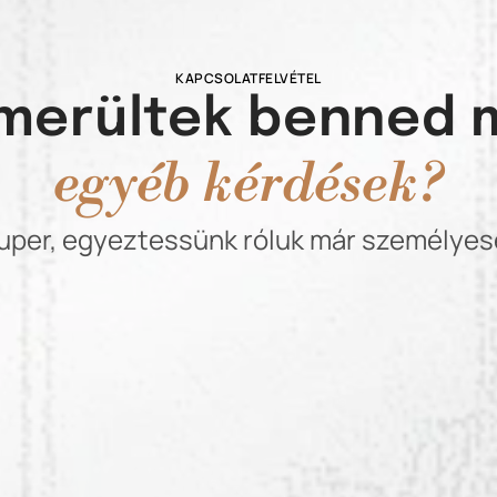
KAPCSOLATFELVÉTEL
lmerültek benned 
egyéb kérdések?
uper, egyeztessünk róluk már személyes