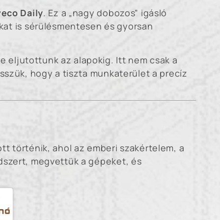
veco Daily
. Ez a „nagy dobozos” igásló
kat is sérülésmentesen és gyorsan
 eljutottunk az alapokig. Itt nem csak a
isszük, hogy a tiszta munkaterület a precíz
ott történik, ahol az emberi szakértelem, a
dszert, megvettük a gépeket, és