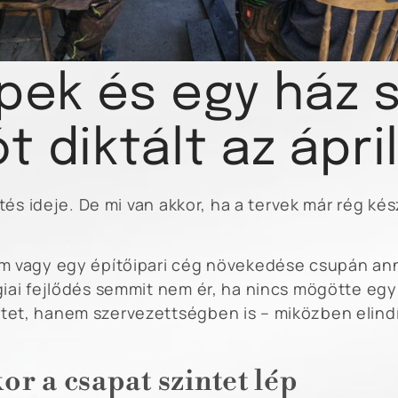
épek és egy ház 
t diktált az ápri
tés ideje. De mi van akkor, ha a tervek már rég ké
 vagy egy építőipari cég növekedése csupán annyi
ai fejlődés semmit nem ér, ha nincs mögötte egy 
et, hanem szervezettségben is – miközben elindí
r a csapat szintet lép