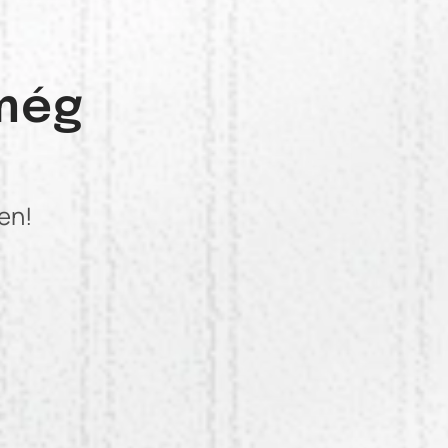
még
en!