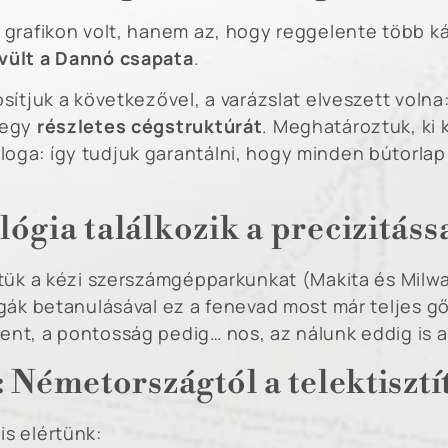
 grafikon volt, hanem az, hogy reggelente több káv
ővült a Dannó csapata
.
sítjuk a következővel, a varázslat elveszett volna
 egy
részletes cégstruktúrát
. Meghatároztuk, ki k
oga: így tudjuk garantálni, hogy minden bútorla
ógia találkozik a precizitáss
ttük a kézi szerszámgépparkunkat (Makita és Milwa
égák betanulásával ez a fenevad most már teljes gő
nt, a pontosság pedig… nos, az nálunk eddig is a
: Németországtól a telektisztí
s elértünk: