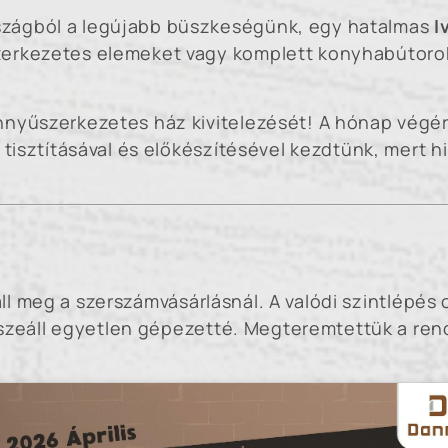
zágból a legújabb büszkeségünk, egy hatalmas
I
zerkezetes elemeket vagy komplett konyhabútoro
nyűszerkezetes ház kivitelezését! A hónap végére
 tisztításával és előkészítésével kezdtünk, mert h
ll meg a szerszámvásárlásnál. A valódi szintlépés 
szeáll egyetlen gépezetté. Megteremtettük a ren