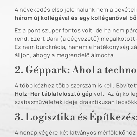
A növekedés első jele nálunk nem a bevételi
három új kollégával és egy kolléganővel b
Ez a pont szuper fontos volt, de ha nem páro
rend. Ezért Dani (a cégvezető) megalkotott
Ez nem bürokrácia, hanem a hatékonyság zál
álljon, ahogy a megrendelő álmodta.
2. Géppark: Ahol a technol
A több kézhez több szerszám is kell. Bővíte
Holz-Her táblafelosztó gép
volt. Az új koll
szabásműveletek ideje drasztikusan lecsökke
3. Logisztika és Építkezés
A hónap végére két látványos mérföldkőhöz i