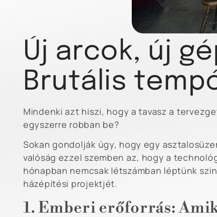
Új arcok, új g
Brutális tempó
Mindenki azt hiszi, hogy a tavasz a tervezge
egyszerre robban be?
Sokan gondolják úgy, hogy egy asztalosüzem
valóság ezzel szemben az, hogy a technológi
hónapban nemcsak létszámban léptünk szint
házépítési projektjét.
1. Emberi erőforrás: Amiko