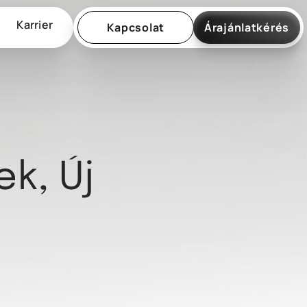
Karrier
Kapcsolat
Árajánlatkérés
ek, Új