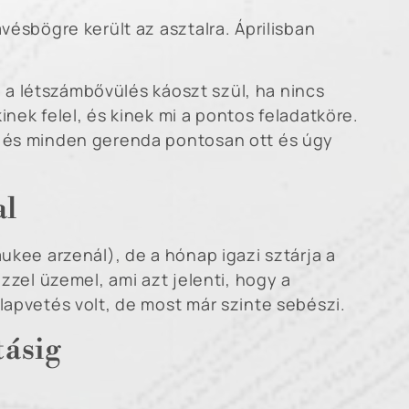
ésbögre került az asztalra. Áprilisban
: a létszámbővülés káoszt szül, ha nincs
inek felel, és kinek mi a pontos feladatköre.
p és minden gerenda pontosan ott és úgy
al
ukee arzenál), de a hónap igazi sztárja a
zzel üzemel, ami azt jelenti, hogy a
lapvetés volt, de most már szinte sebészi.
tásig