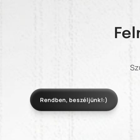
Fe
Sz
Rendben, beszéljünk!:)