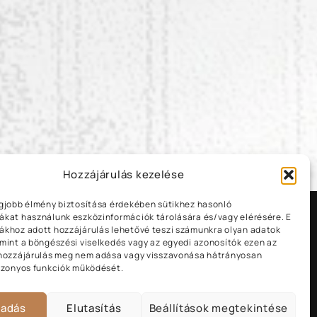
Hozzájárulás kezelése
egjobb élmény biztosítása érdekében sütikhez hasonló
ákat használunk eszközinformációk tárolására és/vagy elérésére. E
ákhoz adott hozzájárulás lehetővé teszi számunkra olyan adatok
 mint a böngészési viselkedés vagy az egyedi azonosítók ezen az
 hozzájárulás meg nem adása vagy visszavonása hátrányosan
bizonyos funkciók működését.
Bemutatkozás
Referenciák
gadás
Elutasítás
Beállítások megtekintése