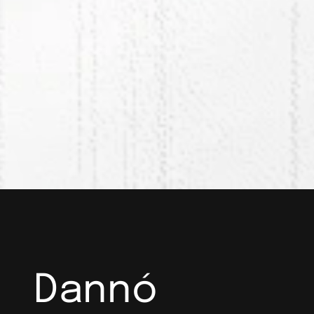
Dannó