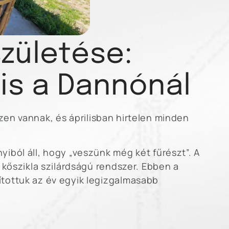
születése:
lis a Dannónál
szen vannak, és áprilisban hirtelen minden
ból áll, hogy „veszünk még két fűrészt”. A
kőszikla szilárdságú rendszer. Ebben a
tottuk az év egyik legizgalmasabb