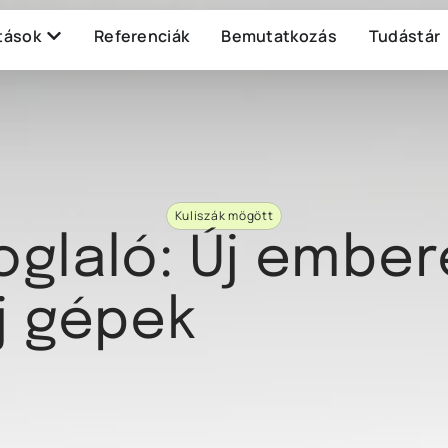
tások
Referenciák
Bemutatkozás
Tudástár
Kuliszák mögött
oglaló: Új ember
j gépek