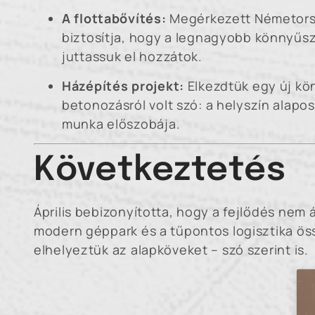
A flottabővítés:
Megérkezett Németors
biztosítja, hogy a legnagyobb könnyűs
juttassuk el hozzátok.
Házépítés projekt:
Elkezdtük egy új kön
betonozásról volt szó: a helyszín alapos
munka előszobája.
Következtetés
Április bebizonyította, hogy a fejlődés nem á
modern géppark és a tűpontos logisztika ös
elhelyeztük az alapköveket – szó szerint is.