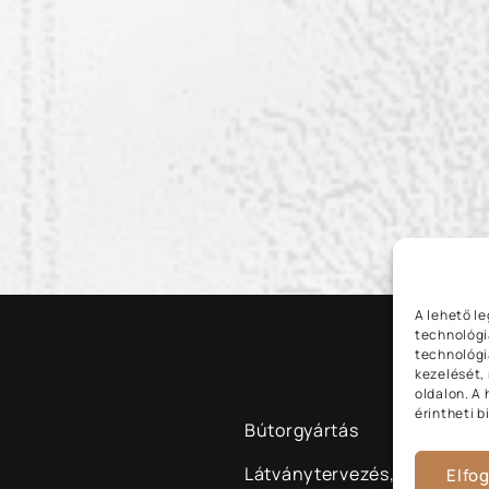
A lehető l
technológi
technológi
kezelését,
oldalon. A
érintheti 
Bútorgyártás
Látványtervezés,
Elfo